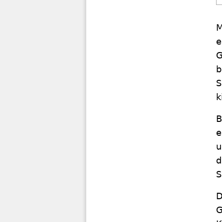
M
e
G
b
S
k
B
e
u
d
S
D
G