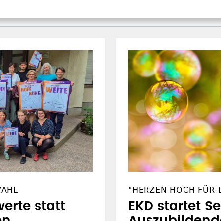
WAHL
"HERZEN HOCH FÜR D
erte statt
EKD startet S
en
Auszubildend