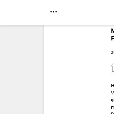
Direkt
zum
Inhalt
2
Home
H
V
e
m