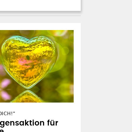
ICH!"
egensaktion für
e