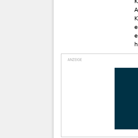
K
A
K
e
e
h