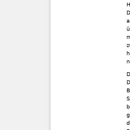
H
D
a
ü
m
z
h
n
D
D
B
S
b
g
d