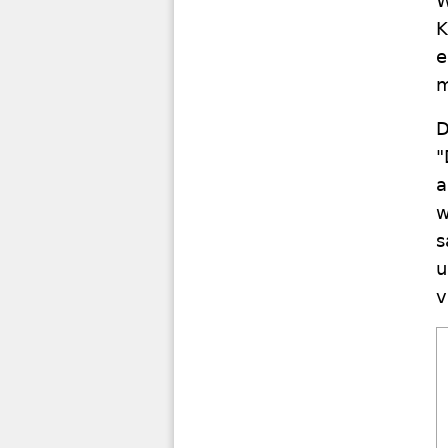
W
K
e
m
D
"
a
w
s
u
v