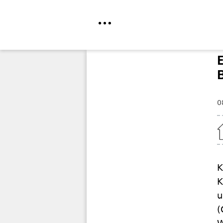
Direkt
zum
Inhalt
0
Home
K
K
u
(