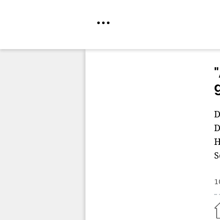
Direkt
zum
Inhalt
D
D
H
S
1
Home