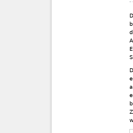
D
b
d
A
E
S
D
e
a
e
b
Z
w