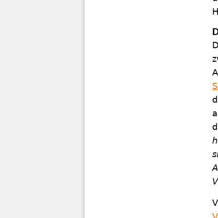
H
D
D
z
A
S
d
a
d
h
s
A
V
V
V