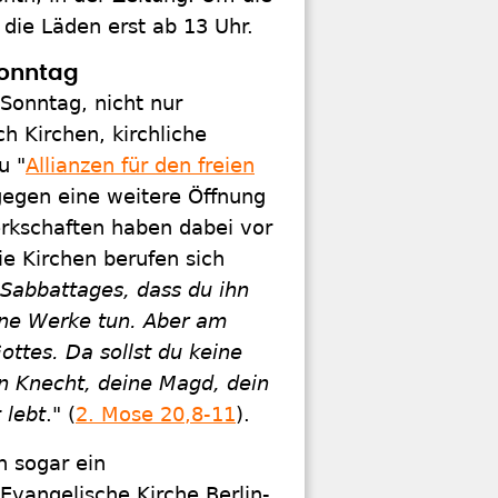
 die Läden erst ab 13 Uhr.
Sonntag
Sonntag, nicht nur
h Kirchen, kirchliche
u "
Allianzen für den freien
gen eine weitere Öffnung
erkschaften haben dabei vor
ie Kirchen berufen sich
Sabbattages, dass du ihn
eine Werke tun. Aber am
ttes. Da sollst du keine
in Knecht, deine Magd, dein
 lebt
." (
2. Mose 20,8-11
).
n sogar ein
vangelische Kirche Berlin-