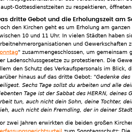
aupt-Gottesdienstzeiten zu respektieren, öffneten
as dritte Gebot und die Erholungszeit am 
och den Kirchen geht es um Erholung am ganzen 
wischen 10 und 11 Uhr. In vielen Städten haben sic
rbeitnehmerorganisationen und Gewerkschaften z
onntag
" zusammengeschlossen, um gemeinsam ge
er Ladenschlussgesetze zu protestieren. Die Gew
llem den Schutz des Verkaufspersonals im Blick, d
arüber hinaus auf das dritte Gebot: "
Gedenke des 
eiligest. Sechs Tage sollst du arbeiten und alle d
iebenten Tage ist der Sabbat des HERRN, deines Go
rbeit tun, auch nicht dein Sohn, deine Tochter, de
ieh, auch nicht dein Fremdling, der in deiner Stadt
or zwei Jahren erwirkten die beiden großen Kirche
erfassungsgerichtsurteil
zum Sonntagsschutz: Die E