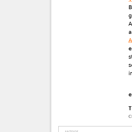
B
g
A
a
A
e
s
s
i
e
C