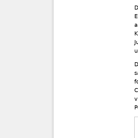
D
E
a
K
J
u
D
s
f
C
v
P