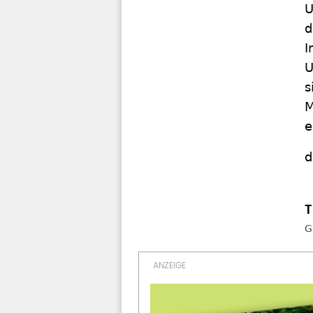
U
d
I
U
s
M
e
d
G