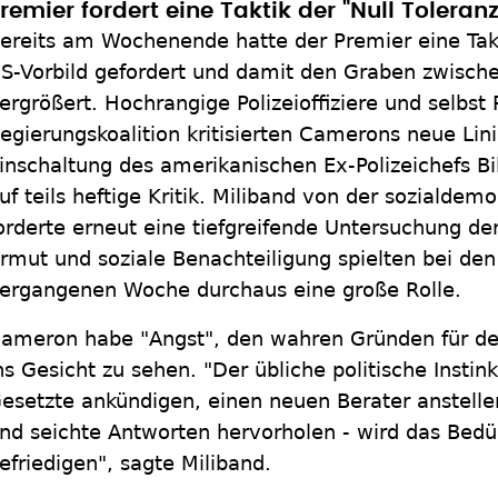
remier fordert eine Taktik der "Null Tolera
ereits am Wochenende hatte der Premier eine Takt
S-Vorbild gefordert und damit den Graben zwischen
ergrößert. Hochrangige Polizeioffiziere und selbst P
egierungskoalition kritisierten Camerons neue Lini
inschaltung des amerikanischen Ex-Polizeichefs Bil
uf teils heftige Kritik. Miliband von der sozialdem
orderte erneut eine tiefgreifende Untersuchung der
rmut und soziale Benachteiligung spielten bei de
ergangenen Woche durchaus eine große Rolle.
ameron habe "Angst", den wahren Gründen für d
ns Gesicht zu sehen. "Der übliche politische Insti
esetzte ankündigen, einen neuen Berater anstellen,
nd seichte Antworten hervorholen - wird das Bedürf
efriedigen", sagte Miliband.