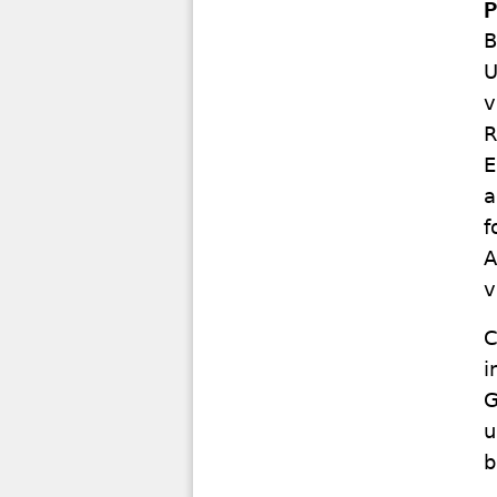
P
B
U
v
R
E
a
f
A
v
C
i
G
u
b