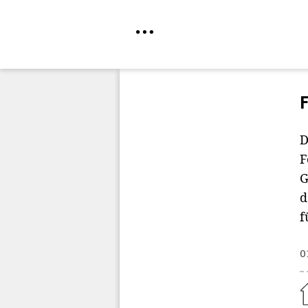
Direkt
zum
Inhalt
D
F
G
d
f
0
Home