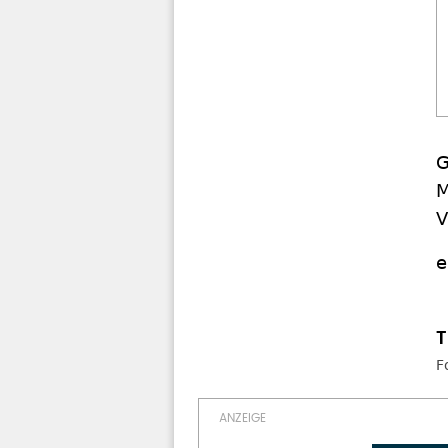
G
M
V
e
F