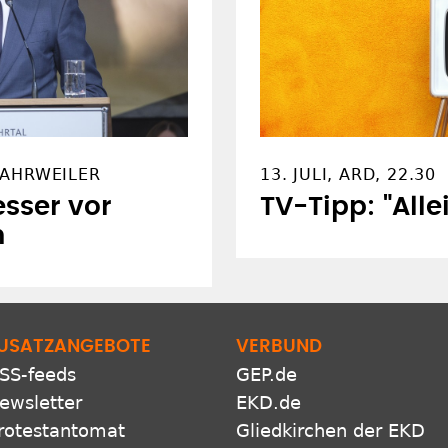
 AHRWEILER
13. JULI, ARD, 22.30
esser vor
TV-Tipp: "Allei
n
USATZANGEBOTE
VERBUND
SS-feeds
GEP.de
ewsletter
EKD.de
rotestantomat
Gliedkirchen der EKD