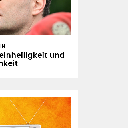
HN
inheiligkeit und
hkeit