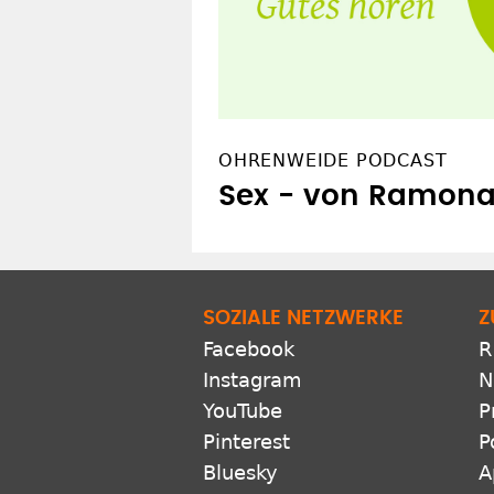
OHRENWEIDE PODCAST
Sex - von Ramon
SOZIALE NETZWERKE
Z
Facebook
R
Instagram
N
YouTube
P
Pinterest
P
Bluesky
A