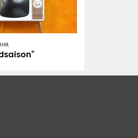
 UHR
dsaison"