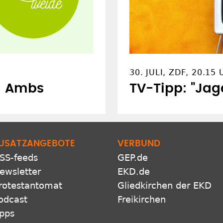
30. JULI, ZDF, 20.15
a Ambs
TV-Tipp: "Jag
USATZANGEBOTE
VERBUND
SS-feeds
GEP.de
ewsletter
EKD.de
rotestantomat
Gliedkirchen der EKD
odcast
Freikirchen
pps