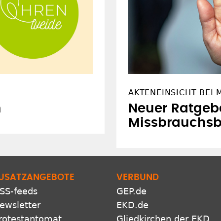
AKTENEINSICHT BEI 
n
Neuer Ratgebe
Missbrauchsb
USATZANGEBOTE
VERBUND
SS-feeds
GEP.de
ewsletter
EKD.de
rotestantomat
Gliedkirchen der EKD