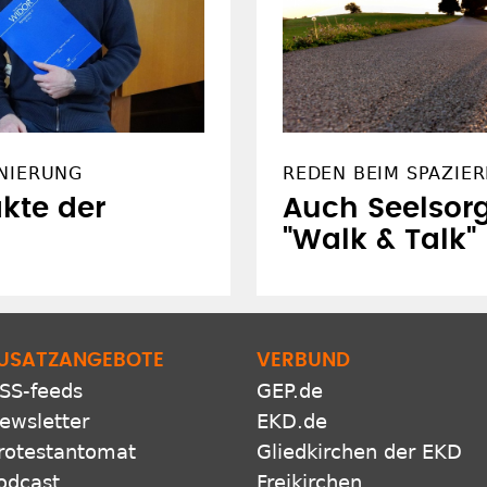
NIERUNG
REDEN BEIM SPAZIE
kte der
Auch Seelsorg
"Walk & Talk"
USATZANGEBOTE
VERBUND
SS-feeds
GEP.de
ewsletter
EKD.de
rotestantomat
Gliedkirchen der EKD
odcast
Freikirchen