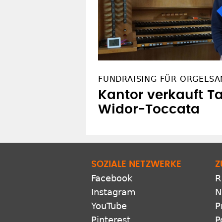
FUNDRAISING FÜR ORGELSA
Kantor verkauft Ta
Widor-Toccata
SOZIALE NETZWERKE
Z
Facebook
R
Instagram
N
YouTube
P
Pinterest
P