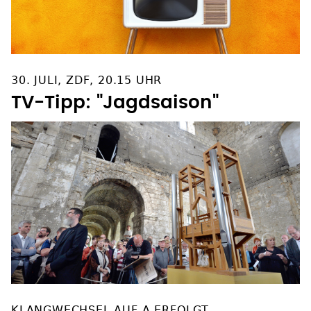
30. JULI, ZDF, 20.15 UHR
TV-Tipp: "Jagdsaison"
KLANGWECHSEL AUF A ERFOLGT