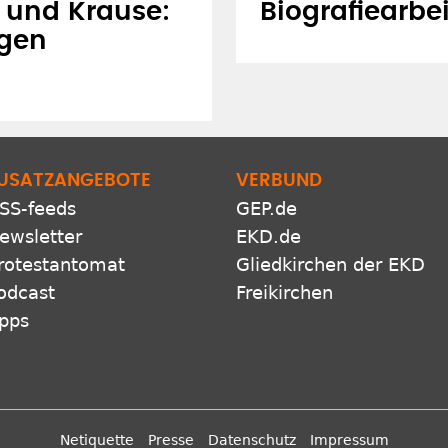
r und Krause:
Biografiearbei
gen
USATZANGEBOTE
VERBUND
SS-feeds
GEP.de
ewsletter
EKD.de
rotestantomat
Gliedkirchen der EKD
odcast
Freikirchen
pps
Netiquette
Presse
Datenschutz
Impressum