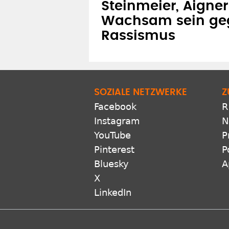
Steinmeier, Aigne
Wachsam sein ge
Rassismus
SOZIALE NETZWERKE
Z
Facebook
R
Instagram
N
YouTube
P
Pinterest
P
Bluesky
A
X
LinkedIn