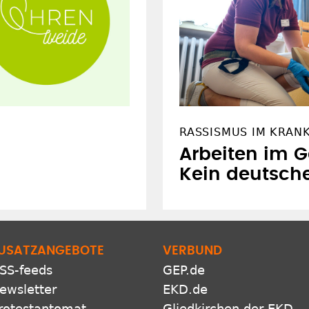
RASSISMUS IM KRAN
Arbeiten im G
Kein deutsch
USATZANGEBOTE
VERBUND
SS-feeds
GEP.de
ewsletter
EKD.de
rotestantomat
Gliedkirchen der EKD