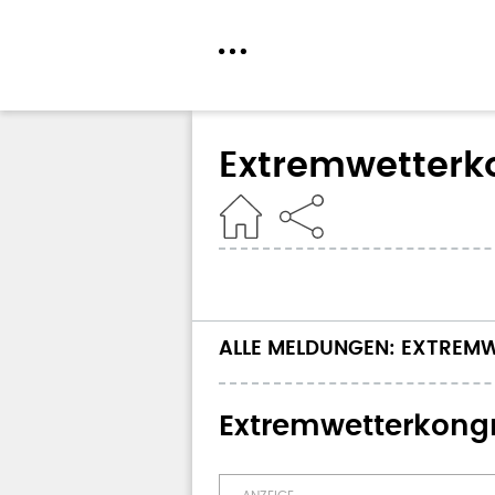
Direkt
zum
Extremwetterk
Inhalt
Home
ALLE MELDUNGEN: EXTREM
Extremwetterkongr