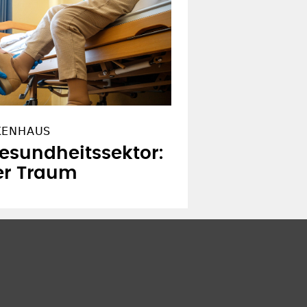
KENHAUS
esundheitssektor:
er Traum