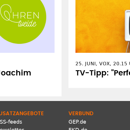
25. JUNI, VOX, 20.15
Joachim
TV-Tipp: "Per
USATZANGEBOTE
VERBUND
SS-feeds
GEP.de
ewsletter
EKD.de