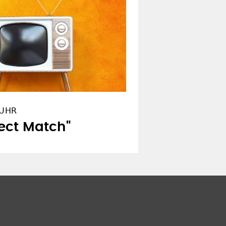
 UHR
fect Match"