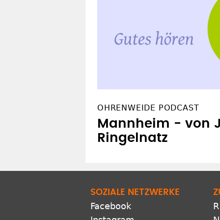
OHRENWEIDE PODCAST
Mannheim - von 
Ringelnatz
SOZIALE NETZWERKE
Z
Facebook
R
Instagram
N