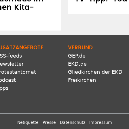
hen Kita-
USATZANGEBOTE
VERBUND
SS-feeds
GEP.de
ewsletter
EKD.de
rotestantomat
Gliedkirchen der EKD
odcast
Freikirchen
pps
Netiquette
Presse
Datenschutz
Impressum