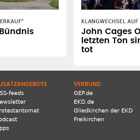
ERKAUF"
KLANGWECHSEL AUF 
 Bündnis
John Cages O
letzten Ton si
tot
USATZANGEBOTE
VERBUND
SS-feeds
GEP.de
ewsletter
EKD.de
rotestantomat
Gliedkirchen der EKD
odcast
Freikirchen
pps