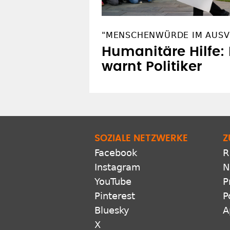
"MENSCHENWÜRDE IM AUSV
Humanitäre Hilfe:
warnt Politiker
SOZIALE NETZWERKE
Z
Facebook
R
Instagram
N
YouTube
P
Pinterest
P
Bluesky
A
X