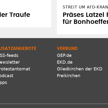
STREIT UM AFD-KRA
der Traufe
Präses Latzel
für Bonhoeffe
USATZANGEBOTE
VERBUND
SS-feeds
GEP.de
ewsletter
EKD.de
rotestantomat
Gliedkirchen der EKD
odcast
Freikirchen
pps