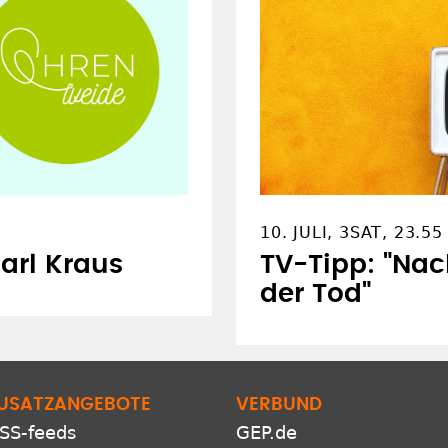
10. JULI, 3SAT, 23.5
arl Kraus
TV-Tipp: "Nac
der Tod"
USATZANGEBOTE
VERBUND
SS-feeds
GEP.de