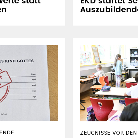
erte statt
EKD startet S
en
Auszubildend
SENDE
ZEUGNISSE VOR DEN