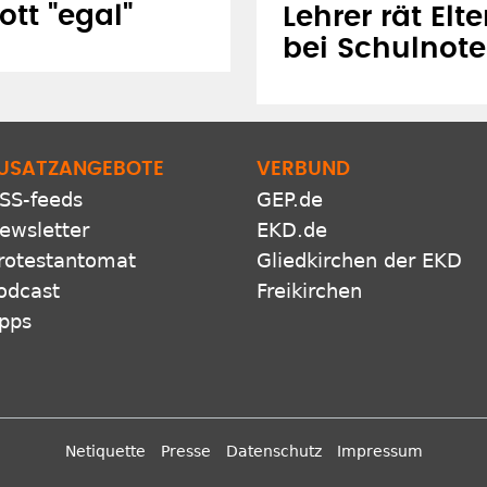
tt "egal"
Lehrer rät Elt
bei Schulnot
USATZANGEBOTE
VERBUND
SS-feeds
GEP.de
ewsletter
EKD.de
rotestantomat
Gliedkirchen der EKD
odcast
Freikirchen
pps
Netiquette
Presse
Datenschutz
Impressum