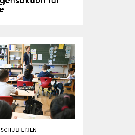
egensaktion für
e
 SCHULFERIEN