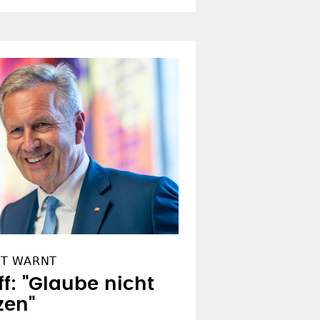
NT WARNT
ff: "Glaube nicht
zen"