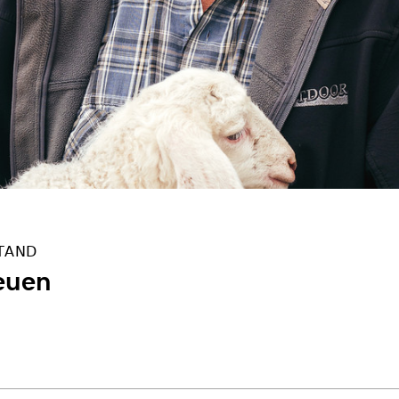
TAND
euen