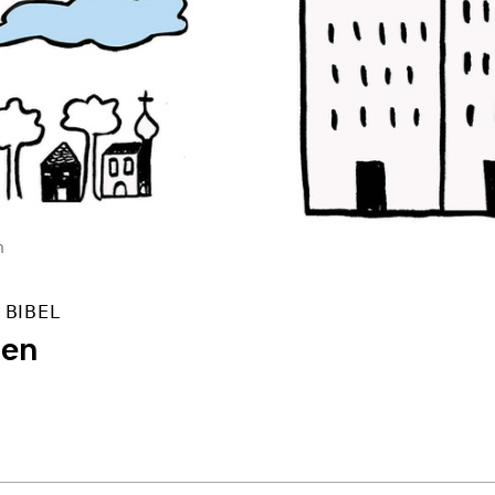
n
 BIBEL
nen