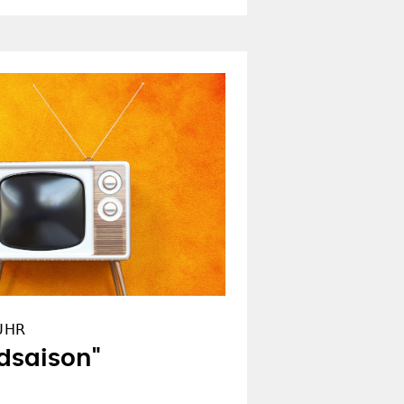
 UHR
dsaison"