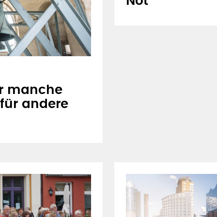
Not
ür manche
für andere