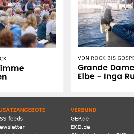
VON ROCK BIS GOSPE
ECK
Grande Dame 
timme
Elbe - Inga 
en
USATZANGEBOTE
VERBUND
SS-feeds
GEP.de
ewsletter
EKD.de