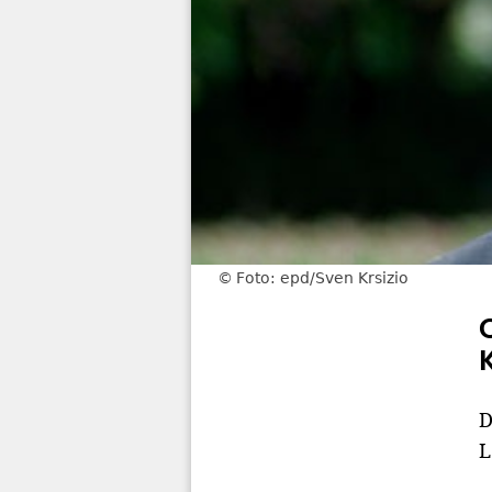
Foto: epd/Sven Krsizio
D
L