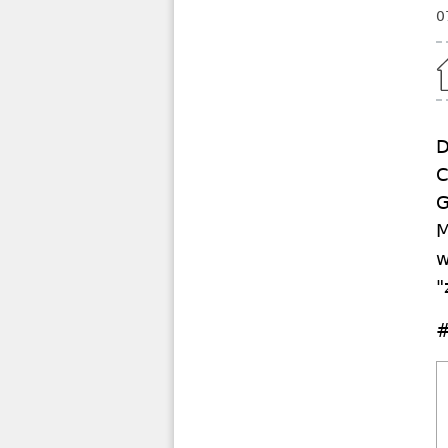
0
Home
D
C
G
M
w
"
#