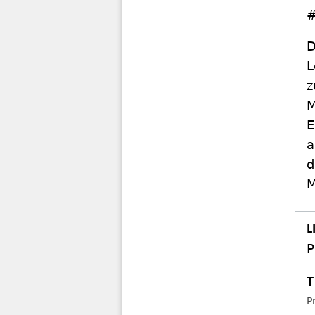
#
D
L
z
M
E
a
d
M
P
P