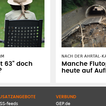
RM
NACH DER AHRTAL-K
t 63" doch
Manche Flutop
?
heute auf Auf
USATZANGEBOTE
VERBUND
SS-feeds
GEP.de