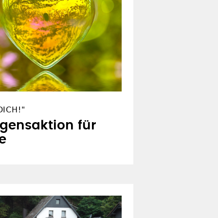
ICH!"
egensaktion für
e