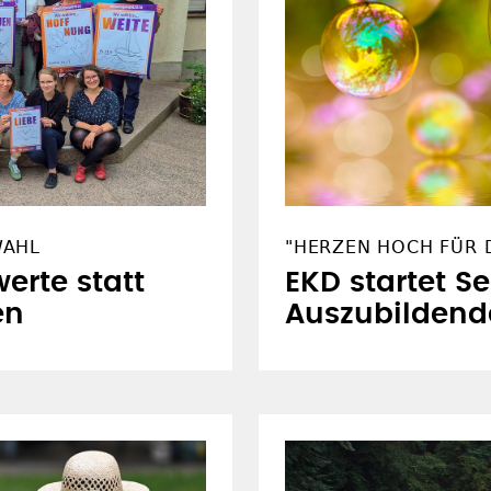
WAHL
"HERZEN HOCH FÜR D
erte statt
EKD startet S
en
Auszubildend