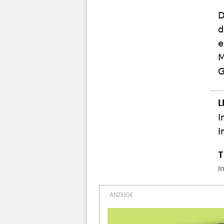
D
d
e
M
G
I
I
I