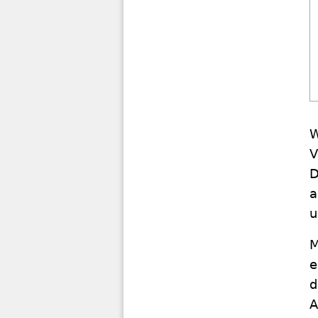
W
V
D
a
u
M
e
d
A