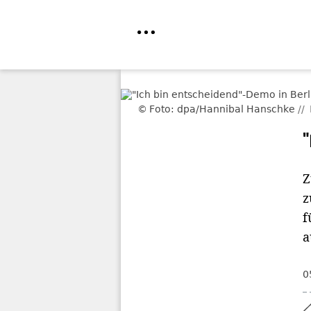
Direkt
zum
Foto: dpa/Hannibal Hanschke
Inhalt
Z
z
f
a
0
Home