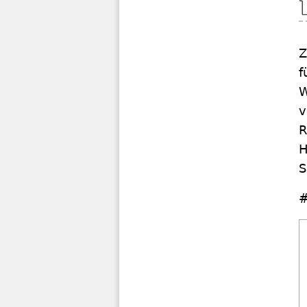
Z
f
W
v
R
H
S
#