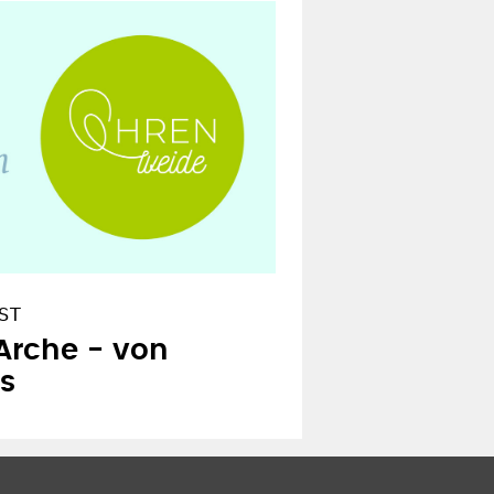
ST
Arche - von
s