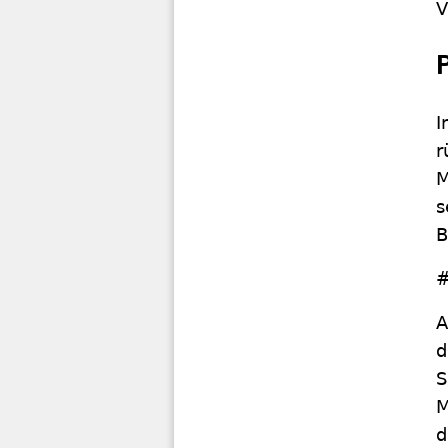
V
I
r
M
s
B
#
A
d
S
M
d