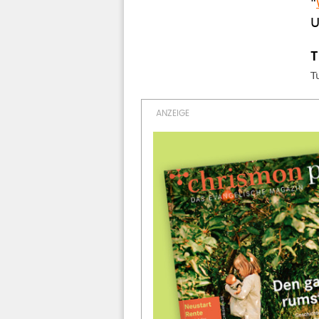
"
U
T