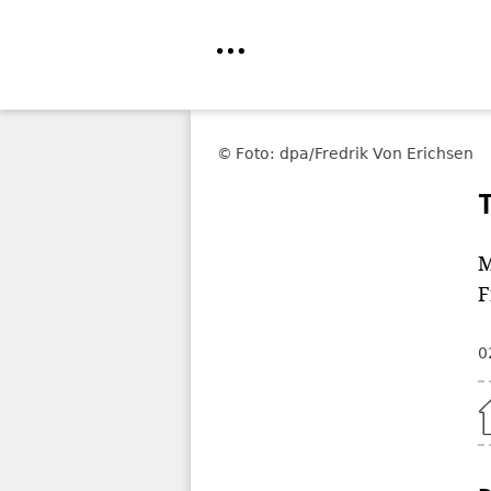
Direkt
zum
Foto: dpa/Fredrik Von Erichsen
Inhalt
M
F
0
Home