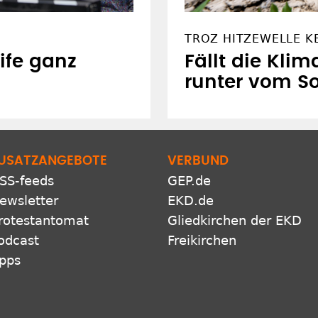
TROZ HITZEWELLE K
ife ganz
Fällt die Klim
runter vom S
USATZANGEBOTE
VERBUND
SS-feeds
GEP.de
ewsletter
EKD.de
rotestantomat
Gliedkirchen der EKD
odcast
Freikirchen
pps