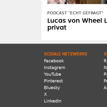
PODCAST "ECHT GEFRAGT"
Lucas von Wheel L
privat
SOZIALE NETZWERKE
Z
Facebook
R
Instagram
N
YouTube
P
Pinterest
P
Bluesky
A
X
LinkedIn