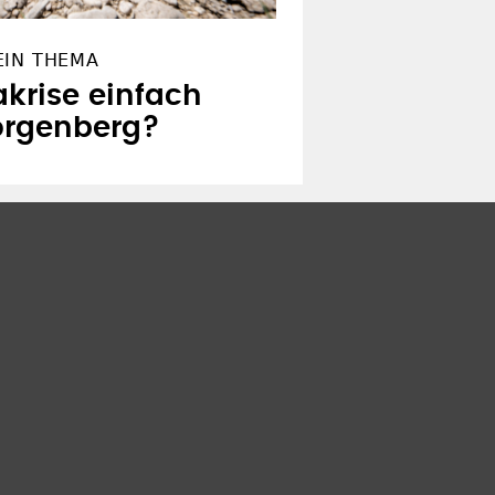
EIN THEMA
akrise einfach
orgenberg?