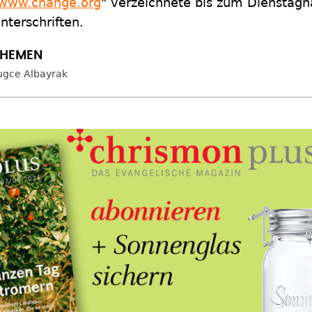
www.change.org
" verzeichnete bis zum Dienstag
nterschriften.
ugce Albayrak