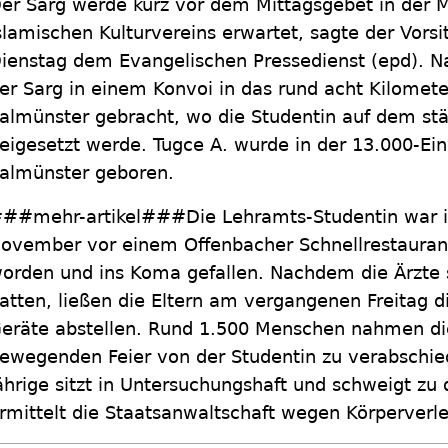
er Sarg werde kurz vor dem Mittagsgebet in der 
slamischen Kulturvereins erwartet, sagte der Vor
ienstag dem Evangelischen Pressedienst (epd). Na
er Sarg in einem Konvoi in das rund acht Kilomet
almünster gebracht, wo die Studentin auf dem stä
eigesetzt werde. Tugce A. wurde in der 13.000-E
almünster geboren.
##mehr-artikel###Die Lehramts-Studentin war i
ovember vor einem Offenbacher Schnellrestauran
orden und ins Koma gefallen. Nachdem die Ärzte si
atten, ließen die Eltern am vergangenen Freitag d
eräte abstellen. Rund 1.500 Menschen nahmen die
ewegenden Feier von der Studentin zu verabschie
ährige sitzt in Untersuchungshaft und schweigt zu
rmittelt die Staatsanwaltschaft wegen Körperverle