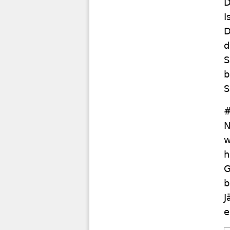
D
I
D
d
S
b
S
#
N
w
h
G
b
J
e