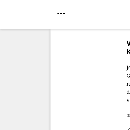
Direkt
zum
Inhalt
J
G
m
d
v
0
Home