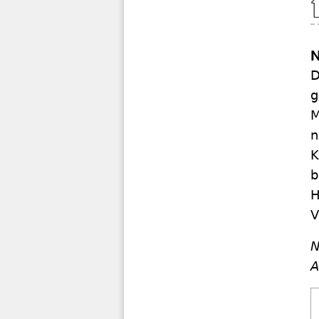
N
D
g
M
n
K
b
H
V
N
A