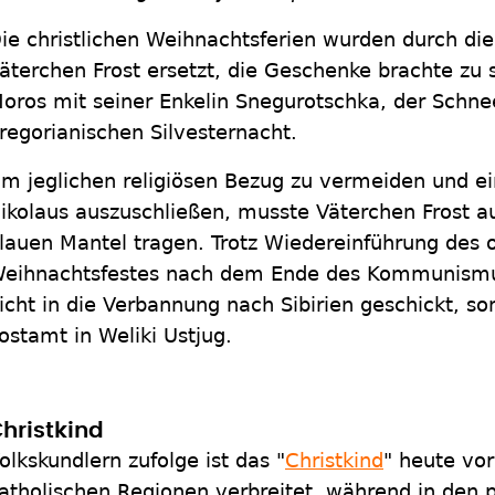
ie christlichen Weihnachtsferien wurden durch die
äterchen Frost ersetzt, die Geschenke brachte zu 
oros mit seiner Enkelin Snegurotschka, der Schnee
regorianischen Silvesternacht.
m jeglichen religiösen Bezug zu vermeiden und 
ikolaus auszuschließen, musste Väterchen Frost au
lauen Mantel tragen. Trotz Wiedereinführung des 
eihnachtsfestes nach dem Ende des Kommunismu
icht in die Verbannung nach Sibirien geschickt, so
ostamt in Weliki Ustjug.
hristkind
olkskundlern zufolge ist das "
Christkind
" heute vor
atholischen Regionen verbreitet, während in den