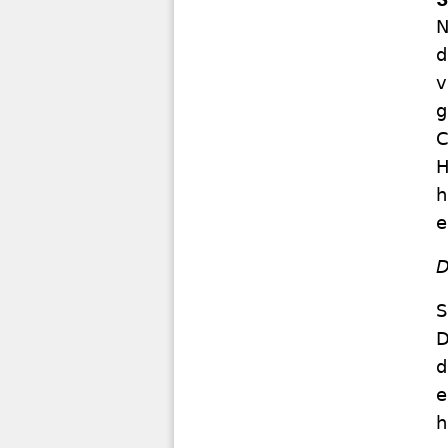
N
d
v
g
C
H
h
e
D
S
D
d
e
h