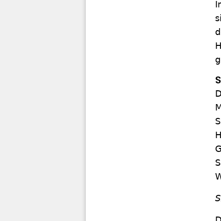
I
s
d
H
g
S
D
M
S
H
G
S
W
S
D