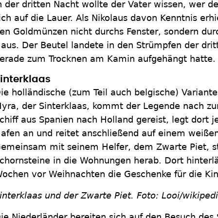
n der dritten Nacht wollte der Vater wissen, wer d
ich auf die Lauer. Als Nikolaus davon Kenntnis erhi
en Goldmünzen nicht durchs Fenster, sondern durc
aus. Der Beutel landete in den Strümpfen der dritt
erade zum Trocknen am Kamin aufgehängt hatte.
interklaas
ie holländische (zum Teil auch belgische) Variante
yra, der Sinterklaas, kommt der Legende nach z
chiff aus Spanien nach Holland gereist, legt dort 
afen an und reitet anschließend auf einem weiße
emeinsam mit seinem Helfer, dem Zwarte Piet, ste
chornsteine in die Wohnungen herab. Dort hinterlä
ochen vor Weihnachten die Geschenke für die Kin
interklaas und der Zwarte Piet. Foto: Looi/wikiped
ie Niederländer bereiten sich auf den Besuch des 