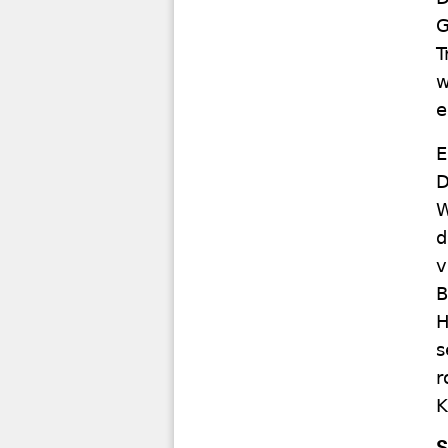
G
T
w
e
E
D
W
d
v
B
H
s
r
K