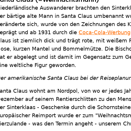
Santa Claus (=Weihnachtsmann)
iederländische Auswanderer brachten den Sinter
er bärtige alte Mann in Santa Claus umbenannt wu
eränderte sich, wurde von den Zeichnungen des K
eprägt und ab 1931 durch die
Coca-Cola-Werbung
laus ist ziemlich dick und trägt rote, mit weißem 
ose, kurzen Mantel und Bommelmütze. Die Bischof
at er abgelegt und ist damit im Gegensatz zum Ge
ine weltliche Figur geworden.
er amerikanische Santa Claus bei der Reiseplanun
anta Claus wohnt am Nordpol, von wo er jedes Jah
ezember auf seinem Rentierschlitten zu den Mens
er Sinterklaas - Geschenke durch die Schornsteine
uropäischer Reimport wurde er zum "Weihnachts
ierzulande - was den Termin angeht - unserem Chr