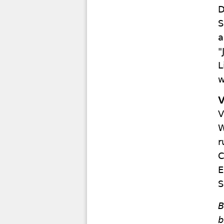
D
S
a
"
L
w
V
V
W
r
C
E
S
B
b