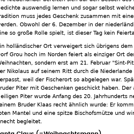
edichte auswendig lernen und sogar selbst welch
radition muss jedes Geschenk zusammen mit eine
erden. Obwohl der 6. Dezember in der niederländ
ine so große Rolle spielt, ist dieser Tag kein Feier
in holländischer Ort verweigert sich übrigens dem
orf Grou hoch im Norden feiert als einziger Ort d
eihnachten, sondern erst am 21. Februar "Sint-Pi
er Nikolaus auf seinem Ritt durch die Niederland
erpasst, weil der Fischerort so abgelegen war. Spä
ruder Piter mit Geschenken geschickt haben. Der
eiligen Piter wurde Anfang des 20. Jahrhunderts n
einem Bruder Klaas recht ähnlich wurde: Er kommt
oten Mantel und eine spitze Bischofsmütze und wi
necht begleitet.