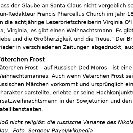
ass der Glaube an Santa Claus nicht vergeblich se
un-Redakteur Francis Pharcellus Church im Jahr 
n die achtjährige Leserbriefschreiberin Virginia O
Ja, Virginia, es gibt einen Weihnachtsmann. Es gib
iebe und die Großherzigkeit und die Treue." Der Br
ieder in verschiedenen Zeitungen abgedruckt, au
äterchen Frost
äterchen Frost – auf Russisch Ded Moros - ist ein
eihnachtsmannes. Auch wenn Väterchen Frost seit
ussischen Märchen vorkommt und ursprünglich ein
harakter darstellte, erlebte er seine Hochkonjunktu
rsatzweihnachtsmann in der Sowjetunion und den s
atellitenstaaten.
loß nicht religiös: die russische Variante des Nikol
lau.
Foto: Sergeev Payel/wikipedia