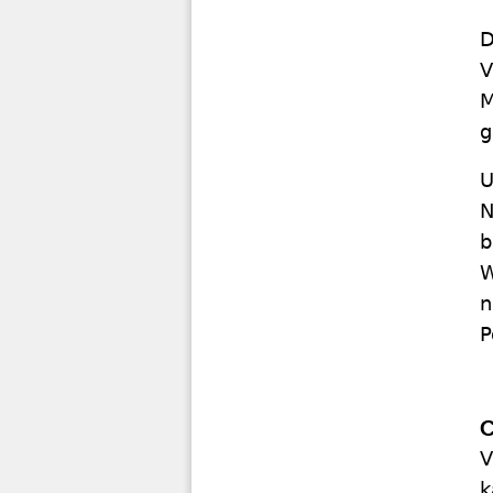
D
V
M
g
U
N
b
W
n
P
C
V
k