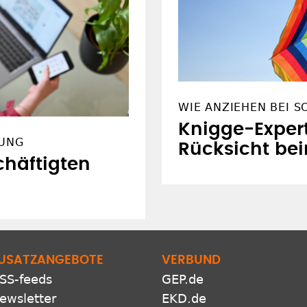
WIE ANZIEHEN BEI 
Knigge-Expert
TUNG
Rücksicht bei
schäftigten
USATZANGEBOTE
VERBUND
SS-feeds
GEP.de
ewsletter
EKD.de