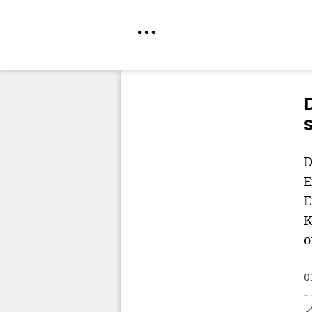
Direkt
zum
Inhalt
D
E
E
K
o
0
Home