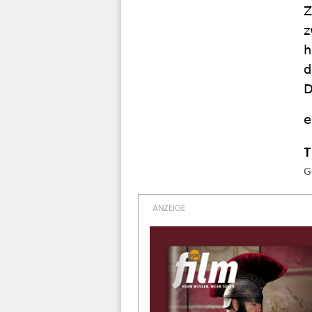
Z
z
h
d
D
e
G