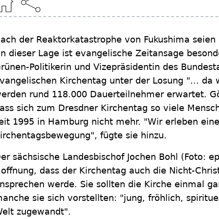
ach der Reaktorkatastrophe von Fukushima seien 
In dieser Lage ist evangelische Zeitansage besonde
rünen-Politikerin und Vizepräsidentin des Bundes
vangelischen Kirchentag unter der Losung "... da 
erden rund 118.000 Dauerteilnehmer erwartet. Gör
ass sich zum Dresdner Kirchentag so viele Mensc
eit 1995 in Hamburg nicht mehr. "Wir erleben eine 
irchentagsbewegung", fügte sie hinzu.
er sächsische Landesbischof Jochen Bohl (Foto: ep
offnung, dass der Kirchentag auch die Nicht-Chri
nsprechen werde. Sie sollten die Kirche einmal ga
anche sie sich vorstellten: "jung, fröhlich, spiritu
elt zugewandt".