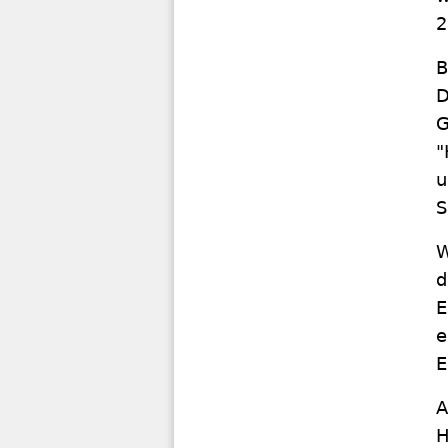
2
B
D
G
"
u
S
W
d
E
e
E
A
H