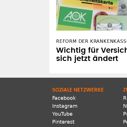
REFORM DER KRANKENKASS
Wichtig für Versic
sich jetzt ändert
SOZIALE NETZWERKE
Z
Facebook
R
Instagram
N
YouTube
P
Pinterest
P