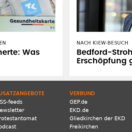
EN
NACH KIEW-BESUCH
herte: Was
Bedford-Stroh
Erschöpfung 
USATZANGEBOTE
VERBUND
SS-feeds
GEP.de
ewsletter
EKD.de
rotestantomat
Gliedkirchen der EKD
odcast
Freikirchen