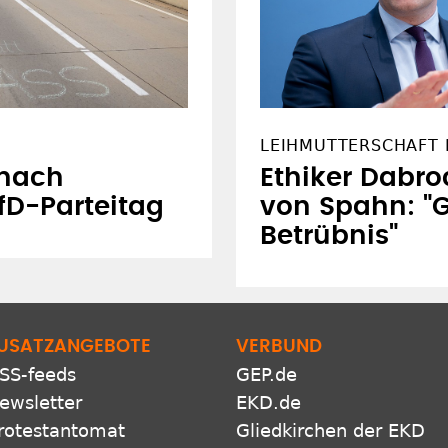
LEIHMUTTERSCHAFT 
 nach
Ethiker Dabro
fD-Parteitag
von Spahn: "G
Betrübnis"
USATZANGEBOTE
VERBUND
SS-feeds
GEP.de
ewsletter
EKD.de
rotestantomat
Gliedkirchen der EKD