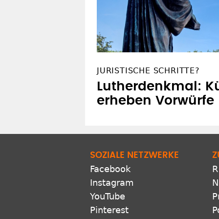
JURISTISCHE SCHRITTE?
Lutherdenkmal: Kü
erheben Vorwürfe
SOZIALE NETZWERKE
Z
Facebook
R
Instagram
N
YouTube
P
Pinterest
P