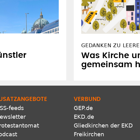
GEDANKEN ZU LEERE
nstler
Was Kirche u
gemeinsam 
USATZANGEBOTE
VERBUND
SS-feeds
GEP.de
ewsletter
EKD.de
rotestantomat
Gliedkirchen der EKD
odcast
Freikirchen