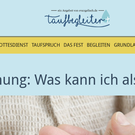
OTTESDIENST
TAUFSPRUCH
DAS FEST
BEGLEITEN
GRUNDL
hung: Was kann ich al