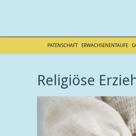
PATENSCHAFT
ERWACHSENENTAUFE
G
Direkt
zum
Religiöse Erzie
Inhalt