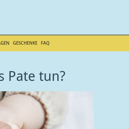
AGEN
GESCHENKE
FAQ
s Pate tun?