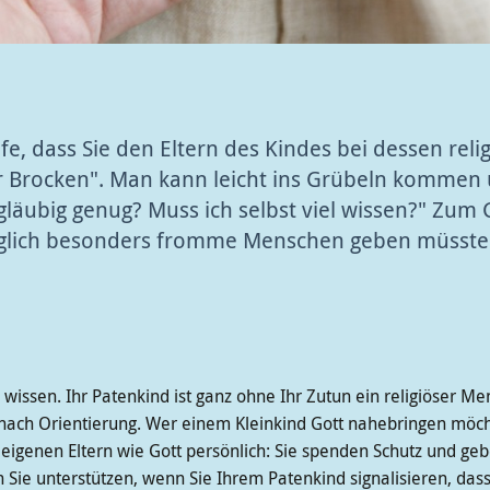
fe, dass Sie den Eltern des Kindes bei dessen reli
r Brocken". Man kann leicht ins Grübeln kommen un
gläubig genug? Muss ich selbst viel wissen?" Zum G
glich besonders fromme Menschen geben müssten
s wissen. Ihr Patenkind ist ganz ohne Ihr Zutun ein religiöser Me
ach Orientierung. Wer einem Kleinkind Gott nahebringen möch
ie eigenen Eltern wie Gott persönlich: Sie spenden Schutz und
Sie unterstützen, wenn Sie Ihrem Patenkind signalisieren, dass