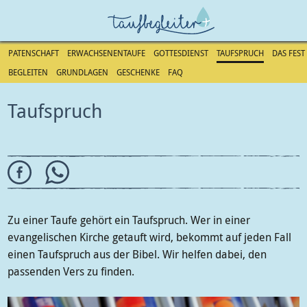
PATENSCHAFT
ERWACHSENENTAUFE
GOTTESDIENST
TAUFSPRUCH
DAS FEST
BEGLEITEN
GRUNDLAGEN
GESCHENKE
FAQ
Direkt
zum
Taufspruch
Inhalt
Zu einer Taufe gehört ein Taufspruch. Wer in einer
evangelischen Kirche getauft wird, bekommt auf jeden Fall
einen Taufspruch aus der Bibel. Wir helfen dabei, den
passenden Vers zu finden.