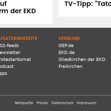
uf
TV-Tipp: "Tato
orm der EKD
USATZANGEBOTE
VERBUND
SS-feeds
GEP.de
ewsletter
EKD.de
rotestantomat
Gliedkirchen der EKD
odcast
Freikirchen
pps
Netiquette
Presse
Datenschutz
Impressum