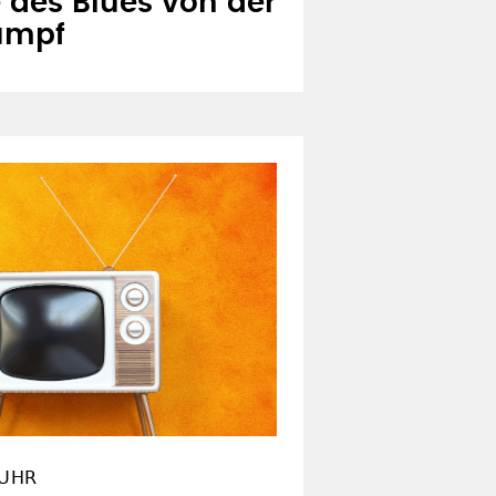
des Blues von der
Rumpf
 UHR