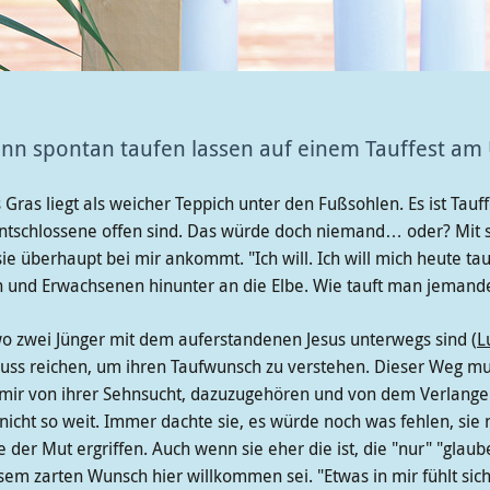
nn spontan taufen lassen auf einem Tauffest am 
Gras liegt als weicher Teppich unter den Fußsohlen. Es ist Tau
entschlossene offen sind. Das würde doch niemand… oder? Mit 
r sie überhaupt bei mir ankommt. "Ich will. Ich will mich heute t
rn und Erwachsenen hinunter an die Elbe. Wie tauft man jeman
o zwei Jünger mit dem auferstandenen Jesus unterwegs sind (
L
ss reichen, um ihren Taufwunsch zu verstehen. Dieser Weg mus
 mir von ihrer Sehnsucht, dazuzugehören und von dem Verlangen 
nicht so weit. Immer dachte sie, es würde noch was fehlen, sie 
ie der Mut ergriffen. Auch wenn sie eher die ist, die "nur" "glaub
m zarten Wunsch hier willkommen sei. "Etwas in mir fühlt sich be