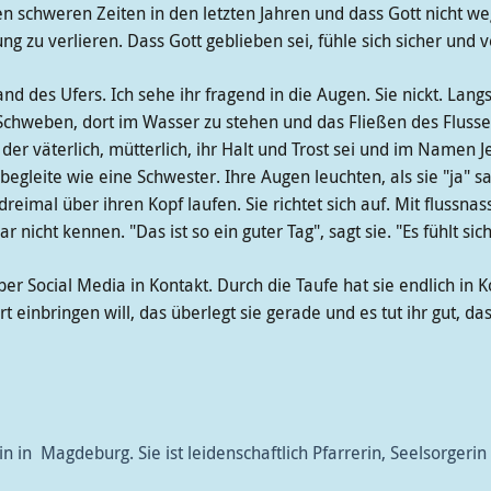
n schweren Zeiten in den letzten Jahren und dass Gott nicht we
g zu verlieren. Dass Gott geblieben sei, fühle sich sicher und ve
nd des Ufers. Ich sehe ihr fragend in die Augen. Sie nickt. Lang
 Schweben, dort im Wasser zu stehen und das Fließen des Fluss
der väterlich, mütterlich, ihr Halt und Trost sei und im Namen J
begleite wie eine Schwester. Ihre Augen leuchten, als sie "ja" 
dreimal über ihren Kopf laufen. Sie richtet sich auf. Mit flussnas
icht kennen. "Das ist so ein guter Tag", sagt sie. "Es fühlt sich
er Social Media in Kontakt. Durch die Taufe hat sie endlich in 
inbringen will, das überlegt sie gerade und es tut ihr gut, dass 
in in Magdeburg. Sie ist leidenschaftlich Pfarrerin, Seelsorgeri