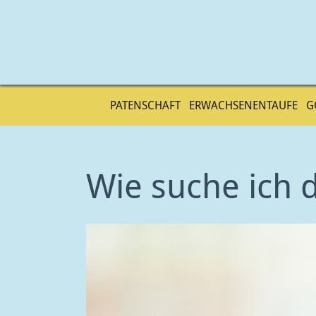
PATENSCHAFT
ERWACHSENENTAUFE
G
Direkt
zum
Wie suche ich d
Inhalt