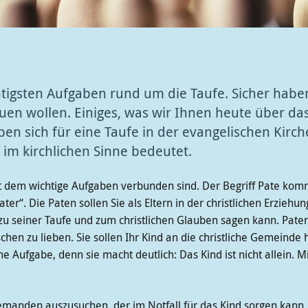
htigsten Aufgaben rund um die Taufe. Sicher habe
uen wollen. Einiges, was wir Ihnen heute über da
haben sich für eine Taufe in der evangelischen Kir
im kirchlichen Sinne bedeutet.
it dem wichtige Aufgaben verbunden sind. Der Begriff Pate kom
 Vater“. Die Paten sollen Sie als Eltern in der christlichen Erzieh
 Ja zu seiner Taufe und zum christlichen Glauben sagen kann. Pat
chen zu lieben. Sie sollen Ihr Kind an die christliche Gemein
ne Aufgabe, denn sie macht deutlich: Das Kind ist nicht allein. 
anden auszusuchen, der im Notfall für das Kind sorgen kann, fal