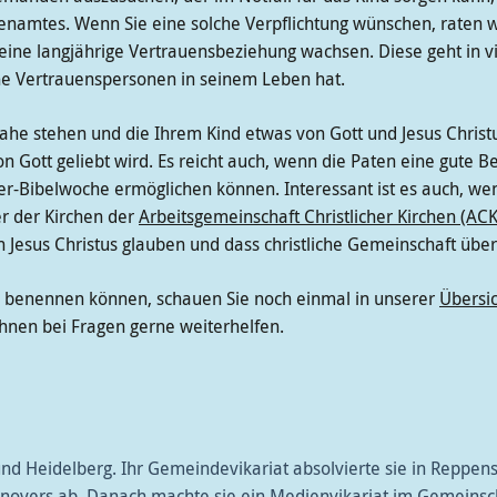
atenamtes. Wenn Sie eine solche Verpflichtung wünschen, raten 
ine langjährige Vertrauensbeziehung wachsen. Diese geht in vi
lche Vertrauenspersonen in seinem Leben hat.
ahe stehen und die Ihrem Kind etwas von Gott und Jesus Christu
s von Gott geliebt wird. Es reicht auch, wenn die Paten eine gu
r-Bibelwoche ermöglichen können. Interessant ist es auch, wen
er der Kirchen der
Arbeitsgemeinschaft Christlicher Kirchen (ACK
n Jesus Christus glauben und dass christliche Gemeinschaft übe
en benennen können, schauen Sie noch einmal in unserer
Übersi
 Ihnen bei Fragen gerne weiterhelfen.
 und Heidelberg. Ihr Gemeindevikariat absolvierte sie in Reppen
novers ab. Danach machte sie ein Medienvikariat im Gemeinscha