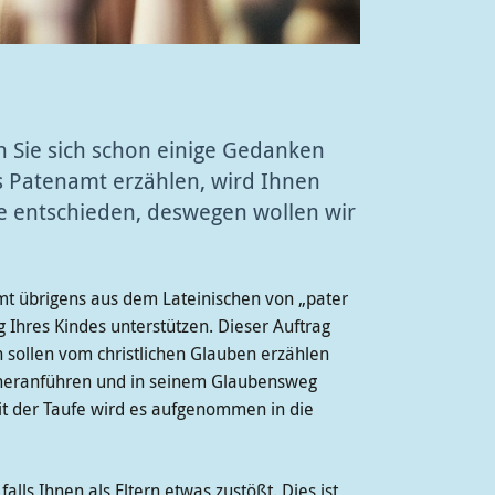
n Sie sich schon einige Gedanken
s Patenamt erzählen, wird Ihnen
che entschieden, deswegen wollen wir
mt übrigens aus dem Lateinischen von „pater
ung Ihres Kindes unterstützen. Dieser Auftrag
en sollen vom christlichen Glauben erzählen
de heranführen und in seinem Glaubensweg
Mit der Taufe wird es aufgenommen in die
ls Ihnen als Eltern etwas zustößt. Dies ist