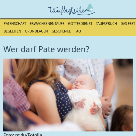
PATENSCHAFT
ERWACHSENENTAUFE
GOTTESDIENST
TAUFSPRUCH
DAS FEST
BEGLEITEN
GRUNDLAGEN
GESCHENKE
FAQ
Direkt
zum
Wer darf Pate werden?
Inhalt
Foto: mylu/Fotolia