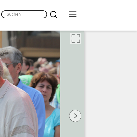
lten
 Bild