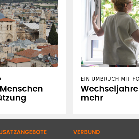
D
EIN UMBRUCH MIT F
d Menschen
Wechseljahre
ützung
mehr
USATZANGEBOTE
VERBUND