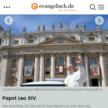
Direkt
Nächstes Bild
zum
Inhalt
©epd-bild/Vatican Media/Divisione Produzione Fotografica
Papst Leo XIV.
Am Sonntag (07.09.2025) hat Papst Leo XIV. den als