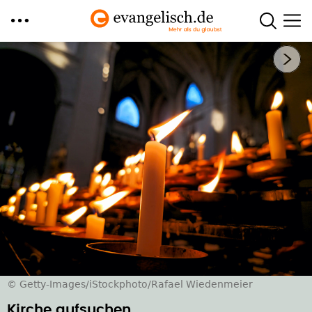
Direkt
Nächstes Bild
zum
Inhalt
© Getty-Images/iStockphoto/Rafael Wiedenmeier
Kirche aufsuchen