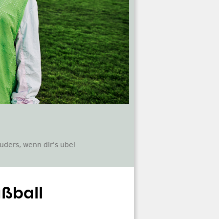
uders, wenn dir's übel
ßball