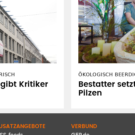
RISCH
ÖKOLOGISCH BEERD
ibt Kritiker
Bestatter setz
Pilzen
USATZANGEBOTE
VERBUND
SS-feeds
GEP.de