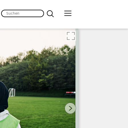
lten
 Bild