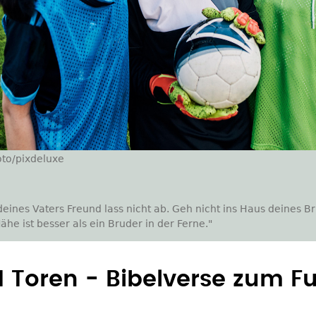
to/pixdeluxe
ines Vaters Freund lass nicht ab. Geh nicht ins Haus deines Br
ähe ist besser als ein Bruder in der Ferne."
 Toren - Bibelverse zum Fu