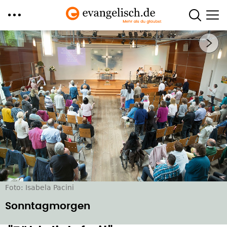
Direkt
Nächstes Bild
zum
Inhalt
Foto: Isabela Pacini
Sonntagmorgen